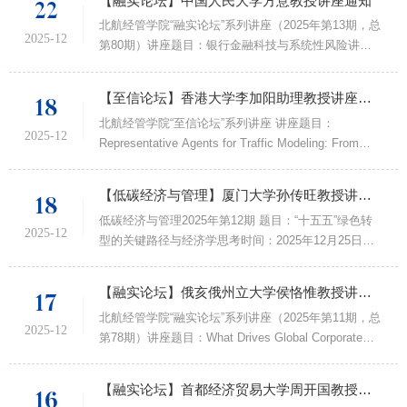
【融实论坛】中国人民大学方意教授讲座通知
22
26日（周五），10:00-11:00会议地址：新主楼 A618讲
北航经管学院“融实论坛”系列讲座（2025年第13期，总
座嘉宾：舒腾嘉 助理教授 邀请人：康雁飞 教授讲座嘉
2025-12
第80期）讲座题目：银行金融科技与系统性风险讲座
宾 Tengjia Shu is an Assistant Professor of Finance
嘉宾：中国人民大学 方意教授讲座时间：2025年12月
in University of Illinois Chicago. She earned my Ph.D.
24日上午10:00-11:30讲座地点：北航学院路校区新主
degree...
【至信论坛】香港大学李加阳助理教授讲座通知
18
楼A618讲座主持人：谭小芬 教授讲座嘉宾介绍：方
北航经管学院“至信论坛”系列讲座 讲座题目：
意，中国人民大学国家发展与战略研究院教授，博士生
2025-12
Representative Agents for Traffic Modeling: From
导师，经济学博士，教育部国家级青年人才，国家社科
Fully LLM-Driven to LLM-Guided Learning 讲座时间：
基金重大项目首席专家。在《经济研究》《管理世界》
2025.12.25（周四）10:00-11:30 讲座地点：新主楼
《世界经济》《经...
【低碳经济与管理】厦门大学孙传旺教授讲座通知
18
A1148 讲座嘉宾：李加阳 助理教授，香港大学 讲座嘉
低碳经济与管理2025年第12期 题目：“十五五”绿色转
宾 简介Jiayang Li (李加阳) is an Assistant Professor
2025-12
型的关键路径与经济学思考时间：2025年12月25日
in the Department of Data and Systems Engineering
（星期四） 上午 10:00-12:00地点：新主楼A706报告
and a Fellow of the Institute of Transport Studies at
人：孙传旺，厦门大学教授主持人：谢杨摘要：“十五
the ...
【融实论坛】俄亥俄州立大学侯恪惟教授讲座通知
17
五”时期是我国经济社会发展全面绿色转型的攻坚期和
北航经管学院“融实论坛”系列讲座（2025年第11期，总
加速期。当前，我国发展环境面临深刻复杂变化，“双
2025-12
第78期）讲座题目：What Drives Global Corporate
碳”工作纵深推进，全球绿色贸易规则加速重构，人民
Bond Returns?讲座嘉宾：侯恪惟 教授讲座时间：
群众对美好生态环境的需求日益增长。从顶层设计到市
2025.12.23（周二）10:00-11:30讲座地点：北航学院
场实践，从产业重...
【融实论坛】首都经济贸易大学周开国教授讲座通知
16
路校区新主楼 A618讲座主持人：部慧 副教授 讲座嘉