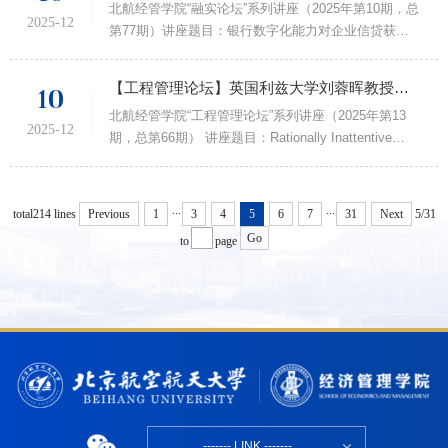
北航经管学院“融实论坛”系列讲座（2025年第10期，总
宾 简介侯恪惟，现任美国俄亥俄州立大学菲舍尔商学
2025-12
第77期）讲座题目：银行数字化能力对企业信贷获取
院Ric Dillon投资学讲席教授。侯恪惟教授的主要研究
的影响讲座嘉宾：周开国 教授讲座时间：
领域是资产定价、市场效率、行为金融学、实证公司金
2025.12.19（周五）10:00-11:30讲座地点：北航学院
融、资本市场会计研...
【工程管理论坛】英国利兹大学刘蓉晖教授讲座通知
10
路校区新主楼 A618讲座主持人：部慧 副教授 讲座嘉
北航经管学院“工程管理论坛”系列讲座（2025年第13
宾 简介周开国，首都经济贸易大学金融学院院长、二
2025-12
期，总第66期） 讲座题目：Rationally Inattentive
级教授、博导。国家高层次人才计划入选者，国家社科
Route Choice by Link-Based Segments 讲座时间：
基金重大项目首席专家，教育部重大课题攻关项目首席
2025.12.12（周五）10:00-11:30 讲座地点：新主楼
专家。主要研究领域包括公司...
A1028 讲座嘉宾：刘蓉晖 教授，英国利兹大学 主持
...
...
total214 lines
5/31
Previous
1
3
4
5
6
7
31
Next
人：刘天亮 教授 讲座嘉宾 简介Ronghui Liu (刘蓉晖)
Go
to
page
is Professor in Traffic Network Modelling and
Transport Operations, at the Institute for Transport
Studies (ITS),...
------- LINK -------