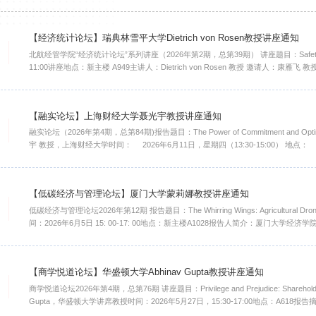
【经济统计论坛】瑞典林雪平大学Dietrich von Rosen教授讲座通知
北航经管学院“经济统计论坛”系列讲座（2026年第2期，总第39期） 讲座题目：Safety Belt Estimation讲座时间：2026年6月11日（周四），10:00-
11:00讲座地点：新主楼 A949主讲人：Dietrich von Rosen 教授 邀请人：康雁飞 教授 讲座嘉宾 Di
Statistics at Linköping University at the Department of Mathematics, and professor in 
【融实论坛】上海财经大学聂光宇教授讲座通知
融实论坛（2026年第4期，总第84期)报告题目：The Power of Commitment and Op
宇 教授，上海财经大学时间： 2026年6月11日，星期四（13:30-15:00） 地点： 新主楼
whether governments strategically use capital controls to influence the intertemporal te
【低碳经济与管理论坛】厦门大学蒙莉娜教授讲座通知
低碳经济与管理论坛2026年第12期 报告题目：The Whirring Wings: Agricultural Dr
间：2026年6月5日 15: 00-17: 00地点：新主楼A1028报告人简介：厦门
副所长。主要研究领域为城市经济学与环境经济学。在《经济研究》《经济学》（季刊），Journal of 
...
【商学悦道论坛】华盛顿大学Abhinav Gupta教授讲座通知
商学悦道论坛2026年第4期，总第76期 讲座题目：Privilege and Prejudice: Shareholder Primacy and Social Class in CEO Selection主讲人：Abhinav
Gupta，华盛顿大学讲席教授时间：2026年5月27日，15:30-17:00地点：A618报告摘要：How does
relate to their prospects of ascending to the apex of the corporate hierarchy? Inte