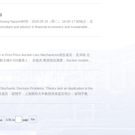
知
uong Nguyen时间：2026.05.19（周二） 16:00-17:00地点：北
nd advisor in financial economics and sustainable
rporations. He joined De Vinci Higher Educat...
 First-Price Auction-Like Mechanisms报告嘉宾：吴泽南 北
A 618邀请人： 吴俊杰 教授报告摘要：Auction models
 of decentralized markets. However, equilibrium ...
ecision Problems: Theory and an Application to the
：新主楼A949讲座嘉宾：崔翔宇，上海财经大学教授讲座嘉宾简介：崔翔宇教
研究方向包括行为金融、投资组合优化、金融计量、风险管...
Go
1/31
to
page
xt