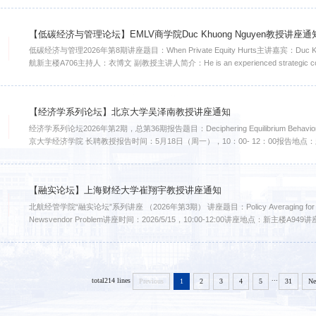
【低碳经济与管理论坛】EMLV商学院Duc Khuong Nguyen教授讲座通
低碳经济与管理2026年第8期讲座题目：When Private Equity Hurts主讲嘉宾：Duc Kh
航新主楼A706主持人：衣博文 副教授主讲人简介：He is an experienced strategic consultant a
development, having worked with governments, local authorities, and multinational co
【经济学系列论坛】北京大学吴泽南教授讲座通知
经济学系列论坛2026年第2期，总第36期报告题目：Deciphering Equilibrium Behavior in
京大学经济学院 长聘教授报告时间：5月18日（周一），10：00- 12：00报告地点：新主楼
serve as convenient abstractions for the free-form price-formation processes typical
【融实论坛】上海财经大学崔翔宇教授讲座通知
北航经管学院“融实论坛”系列讲座 （2026年第3期） 讲座题目：Policy Averaging for Stochastic D
Newsvendor Problem讲座时间：2026/5/15，10:00-12:00讲座地点
授，现为上海财经大学 统计与数据科学学院教授，管理科学与工程学会第四届理事。
...
total214 lines
Previous
1
2
3
4
5
31
Ne