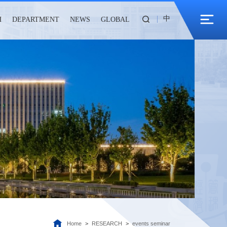
中
H
DEPARTMENT
NEWS
GLOBAL
Home
>
RESEARCH
>
events seminar