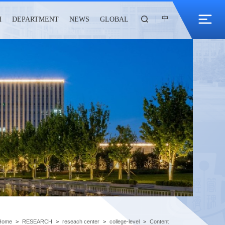
中
H
DEPARTMENT
NEWS
GLOBAL
Home
>
RESEARCH
>
reseach center
>
college-level
>
Content