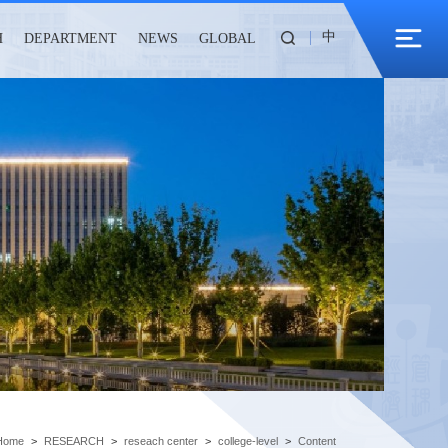
中
H
DEPARTMENT
NEWS
GLOBAL
Home
>
RESEARCH
>
reseach center
>
college-level
>
Content